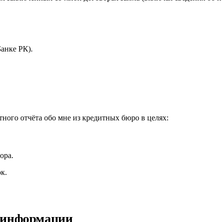
анке РК).
ного отчёта обо мне из кредитных бюро в целях:
ора.
к.
й информации