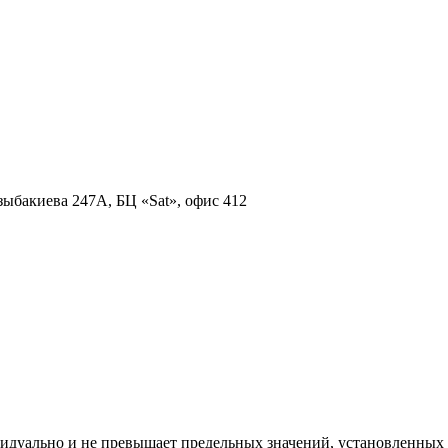
зыбакиева 247А, БЦ «Sat», офис 412
видуально и не превышает предельных значений, установленны