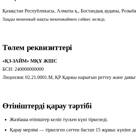
Қазақстан Республикасы, Алматы қ., Бостандық ауданы, Розыбак
Заңды мекенжай нақты мекенжаймен сәйкес келеді.
Төлем реквизиттері
«ҚЗ-ЗАЙМ» МҚҰ ЖШС
БСН: 240000000000
Лицензия: 02.21.0001.M, ҚР Қаржы нарығын реттеу және дамыт
Өтініштерді қарау тәртібі
Жазбаша өтініштер келіп түскен күні тіркеледі.
Қарау мерзімі — тіркелген сәттен бастап 15 жұмыс күніне де