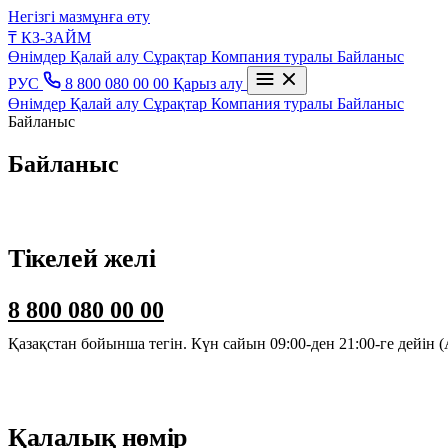
Негізгі мазмұнға өту
₸
КЗ-ЗАЙМ
Өнімдер
Қалай алу
Сұрақтар
Компания туралы
Байланыс
РУС
8 800 080 00 00
Қарыз алу
Өнімдер
Қалай алу
Сұрақтар
Компания туралы
Байланыс
Байланыс
Байланыс
Тікелей желі
8 800 080 00 00
Қазақстан бойынша тегін. Күн сайын 09:00-ден 21:00-ге дейін
Қалалық нөмір