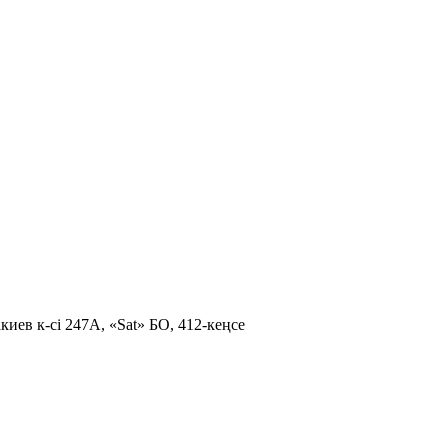
иев к-сі 247А, «Sat» БО, 412-кеңсе