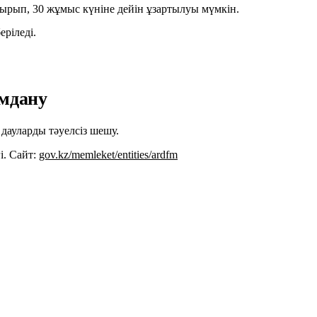
отырып, 30 жұмыс күніне дейін ұзартылуы мүмкін.
ріледі.
ымдану
ауларды тәуелсіз шешу.
і. Сайт:
gov.kz/memleket/entities/ardfm