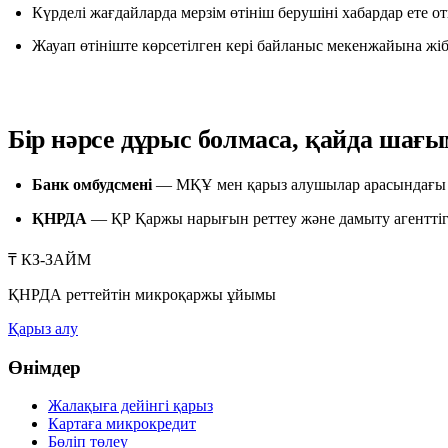
Күрделі жағдайларда мерзім өтініш берушіні хабардар ете 
Жауап өтініште көрсетілген кері байланыс мекенжайына жібе
Бір нәрсе дұрыс болмаса, қайда шағ
Банк омбудсмені
— МҚҰ мен қарыз алушылар арасындағы д
ҚНРДА
— ҚР Қаржы нарығын реттеу және дамыту агенттіг
₸
КЗ-ЗАЙМ
ҚНРДА реттейтін микроқаржы ұйымы
Қарыз алу
Өнімдер
Жалақыға дейінгі қарыз
Картаға микрокредит
Бөліп төлеу