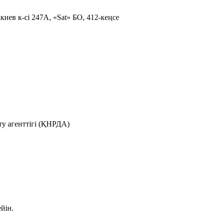
иев к-сі 247А, «Sat» БО, 412-кеңсе
у агенттігі (ҚНРДА)
йін.