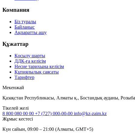
Компания
Біз туралы
Байланыс
Ақпаратты ашу
Құжаттар
Қосылу шарты
ДДК-ға келісім
Несие тарихына келісім
Құпиялылық саясаты
Тарифтер
Мекенжай
Қазақстан Республикасы, Алматы қ., Бостандық ауданы, Розыбак
Тікелей желі
8 800 080 00 00
+7 (727) 000-00-00
info@kz-zaim.kz
Жұмыс кестесі
Күн сайын, 09:00 – 21:00 (Алматы, GMT+5)